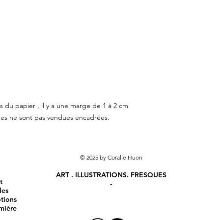
s du papier , il y a une marge de 1 à 2 cm
ches ne sont pas vendues encadrées.
© 2025 by Coralie Huon
ART . ILLUSTRATIONS. FRESQUES
t
-
les
otions
mière