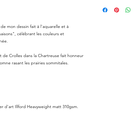
Chaque commande est
Toutes les commande
cartonné pour éviter 
sans numéro de suivi
dessus de 70€ et le
envoyées avec un nu
de mon dessin fait à l'aquarelle et à
Les commandes sont t
 saisons", célébrant les couleurs et
possible mais le tem
nnée.
selon votre lieu d'hab
commander en avance 
temps!
t de Crolles dans la Chartreuse fait honneur
omne rasant les prairies sommitales.
er d'art Illford Heavyweight matt 310gsm.