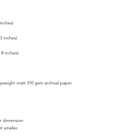
nches)
 inches)
 inches)
avyweight matt 310 gsm archival paper.
r dimension.
it smaller.