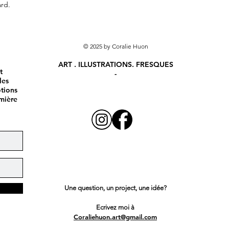
ard.
© 2025 by Coralie Huon
ART . ILLUSTRATIONS. FRESQUES
t
-
les
otions
mière
Une question, un project, une idée?
Ecrivez moi à
Coraliehuon.art@gmail.com