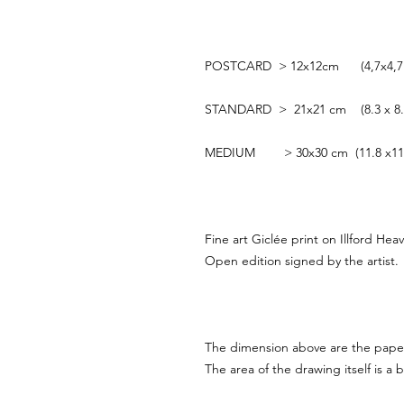
POSTCARD > 12x12cm (4,7x4,7i
STANDARD > 21x21 cm (8.3 x 8.3
MEDIUM > 30x30 cm (11.8 x11.8
Fine art Giclée print on Illford He
Open edition signed by the artist.
The dimension above are the pape
The area of the drawing itself is a b