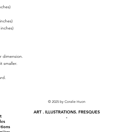
nches)
inches)
 inches)
r dimension.
it smaller.
ard.
© 2025 by Coralie Huon
ART . ILLUSTRATIONS. FRESQUES
t
-
les
otions
mière