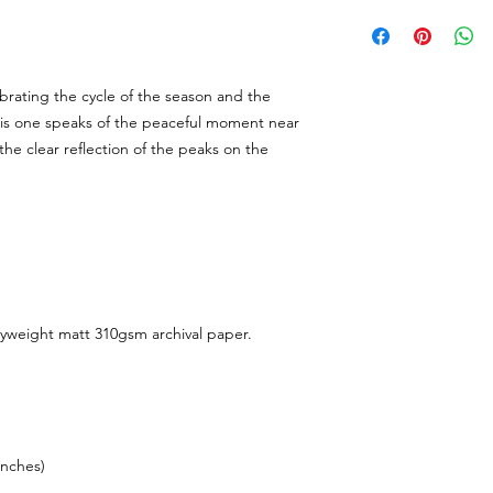
dessins originaux et 
Toutes les commande
décolorent pas)
sans numéro de suivi
Chaque commande est
dessus de 70€ et le
cartonné pour éviter 
envoyées avec un num
lebrating the cycle of the season and the
Les commandes sont t
his one speaks of the peaceful moment near
possible mais le tem
the clear reflection of the peaks on the
selon votre lieu d'hab
commander en avance 
temps!
avyweight matt 310gsm archival paper.
nches)