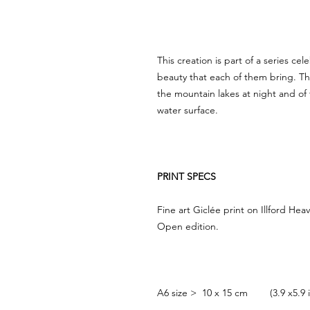
This creation is part of a series ce
beauty that each of them bring. T
the mountain lakes at night and of 
water surface.
PRINT SPECS
Fine art Giclée print on Illford He
Open edition.
A6 size > 10 x 15 cm (3.9 x5.9 i