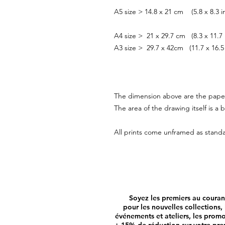
A5 size > 14.8 x 21 cm (5.8 x 8.3 i
A4 size > 21 x 29.7 cm (8.3 x 11.7 
A3 size > 29.7 x 42cm (11.7 x 16.5
The dimension above are the pape
The area of the drawing itself is a b
All prints come unframed as stand
Soyez les premiers au couran
pour les nouvelles collections, 
événements et ateliers, les prom
+ 15% de réduction sur votre pre